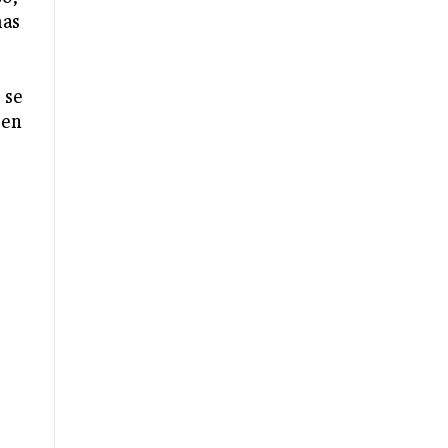
has
 se
 en