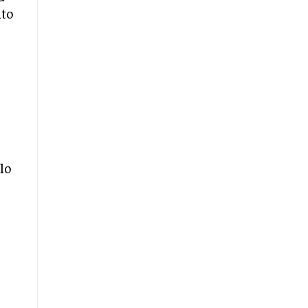
nto
lo