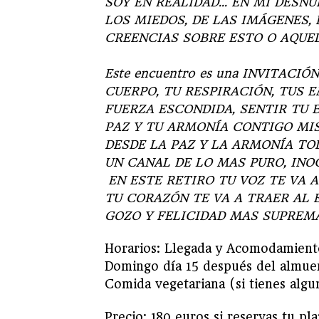
SOY EN REALIDAD… EN MI DESNUD
LOS MIEDOS, DE LAS IMÁGENES, 
CREENCIAS SOBRE ESTO O AQUE
Este encuentro es una INVITACIÓ
CUERPO, TU RESPIRACIÓN, TUS 
FUERZA ESCONDIDA, SENTIR TU B
PAZ Y TU ARMONÍA CONTIGO M
DESDE LA PAZ Y LA ARMONÍA TO
UN CANAL DE LO MAS PURO, INO
EN ESTE RETIRO TU VOZ TE VA 
TU CORAZÓN TE VA A TRAER AL 
GOZO Y FELICIDAD MAS SUPREMA
Horarios: Llegada y Acomodamiento 
Domingo día 15 después del almue
Comida vegetariana (si tienes algu
Precio: 180 euros si reservas tu pl